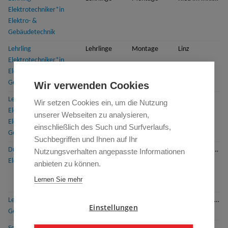
Elektrotechniker*in
Elektro- &
Gebäudetechnik
Lehrling
Lehrlinge
Montage
Linz
Elektrotechniker*in
Elektro- &
Gebäudetechnik
Wir verwenden Cookies
Lehrling
Lehrlinge
Montage
Steyr
Wir setzen Cookies ein, um die Nutzung
Elektrotechniker*in
unserer Webseiten zu analysieren,
Elektro- &
einschließlich des Such und Surfverlaufs,
Gebäudetechnik
Suchbegriffen und Ihnen auf Ihr
Duale Akademie:
Auszubildende
Ingenieure
Attnang-Puchheim
Nutzungsverhalten angepasste Informationen
Elektrotechniker*in
und
anbieten zu können.
technische
Lernen Sie mehr
Berufe
Lehrling Installations- und
Lehrlinge
Montage
Kirchdorf an der Krems
Einstellungen
Gebäudetechniker*in