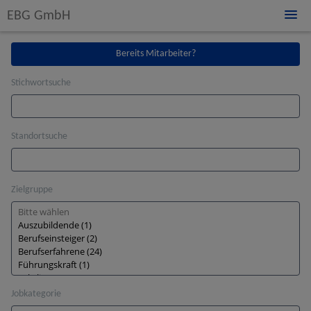
Skip
EBG GmbH
to
main
Login
Stellenangebote
content
Bereits Mitarbeiter?
Registrierung
Stichwortsuche
Standortsuche
Zielgruppe
Jobkategorie