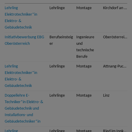
Lehrling
Lehrlinge
Montage
Kirchdorf an der Krems
Elektrotechniker*in
Elektro- &
Gebäudetechnik
Initiativbewerbung EBG
Berufseinsteig
Ingenieure
Oberösterreich
Oberösterreich
er
und
technische
Berufe
Lehrling
Lehrlinge
Montage
Attnang-Puchheim
Elektrotechniker*in
Elektro- &
Gebäudetechnik
Doppellehre E-
Lehrlinge
Montage
Linz
Techniker*in Elektro- &
Gebäudetechnik und
Installations- und
Gebäudetechniker*in
Lehrling
Lehrlinge
Montage
Ried im Innkreis