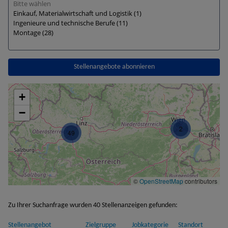
Stellenangebote abonnieren
+
−
2
49
©
OpenStreetMap
contributors
Zu Ihrer Suchanfrage wurden
40
Stellenanzeigen gefunden:
Stellenangebot
Zielgruppe
Jobkategorie
Standort