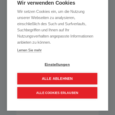
Wir verwenden Cookies
Bewerbung!
Wir setzen Cookies ein, um die Nutzung
unserer Webseiten zu analysieren,
Kontakt
einschließlich des Such und Surfverlaufs,
EBG GmbH
Suchbegriffen und Ihnen auf Ihr
Sengsschmiedstraße 14, 4560 Kirchdorf
Nutzungsverhalten angepasste Informationen
Haben Sie noch Fragen?
anbieten zu können.
Ihre Ansprechpartnerin: Mag. Karin Staber
Tel.: +43 (0) 5 9902 - 30630
Lernen Sie mehr
Einstellungen
ONLINE BEWERBEN
ALLE ABLEHNEN
ALLE COOKIES ERLAUBEN
Weitere Jobs ansehen
Diesen Job teilen