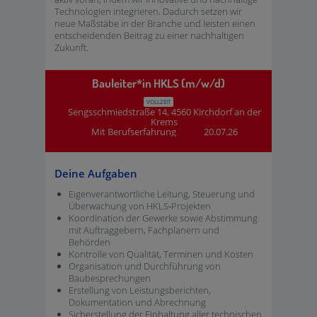
Technologien integrieren. Dadurch setzen wir
neue Maßstäbe in der Branche und leisten einen
entscheidenden Beitrag zu einer nachhaltigen
Zukunft.
Bauleiter*in HKLS (m/w/d)
VOLLZEIT
Sengsschmiedstraße 14, 4560 Kirchdorf an der
Krems
Mit Berufserfahrung
20.07.26
Deine Aufgaben
Eigenverantwortliche Leitung, Steuerung und
Überwachung von HKLS‑Projekten
Koordination der Gewerke sowie Abstimmung
mit Auftraggebern, Fachplanern und
Behörden
Kontrolle von Qualität, Terminen und Kosten
Organisation und Durchführung von
Baubesprechungen
Erstellung von Leistungsberichten,
Dokumentation und Abrechnung
Sicherstellung der Einhaltung aller technischen