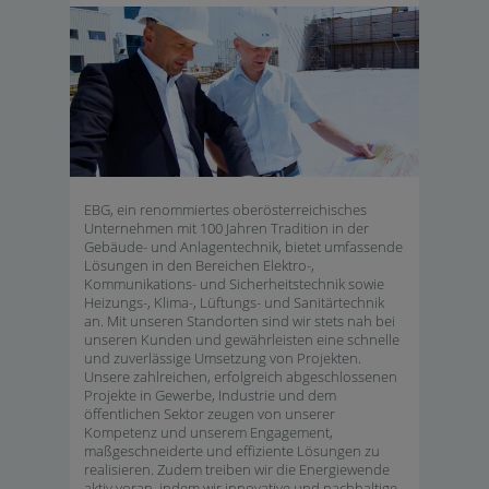
EBG, ein renommiertes oberösterreichisches
Unternehmen mit 100 Jahren Tradition in der
Gebäude- und Anlagentechnik, bietet umfassende
Lösungen in den Bereichen Elektro-,
Kommunikations- und Sicherheitstechnik sowie
Heizungs-, Klima-, Lüftungs- und Sanitärtechnik
an. Mit unseren Standorten sind wir stets nah bei
unseren Kunden und gewährleisten eine schnelle
und zuverlässige Umsetzung von Projekten.
Unsere zahlreichen, erfolgreich abgeschlossenen
Projekte in Gewerbe, Industrie und dem
öffentlichen Sektor zeugen von unserer
Kompetenz und unserem Engagement,
maßgeschneiderte und effiziente Lösungen zu
realisieren. Zudem treiben wir die Energiewende
aktiv voran, indem wir innovative und nachhaltige