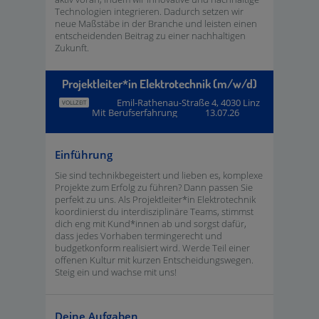
Technologien integrieren. Dadurch setzen wir
neue Maßstäbe in der Branche und leisten einen
entscheidenden Beitrag zu einer nachhaltigen
Zukunft.
Projektleiter*in Elektrotechnik (m/w/d)
Emil-Rathenau-Straße 4, 4030 Linz
VOLLZEIT
Mit Berufserfahrung
13.07.26
Einführung
Sie sind technikbegeistert und lieben es, komplexe
Projekte zum Erfolg zu führen? Dann passen Sie
perfekt zu uns. Als Projektleiter*in Elektrotechnik
koordinierst du interdisziplinäre Teams, stimmst
dich eng mit Kund*innen ab und sorgst dafür,
dass jedes Vorhaben termingerecht und
budgetkonform realisiert wird. Werde Teil einer
offenen Kultur mit kurzen Entscheidungswegen.
Steig ein und wachse mit uns!
Deine Aufgaben