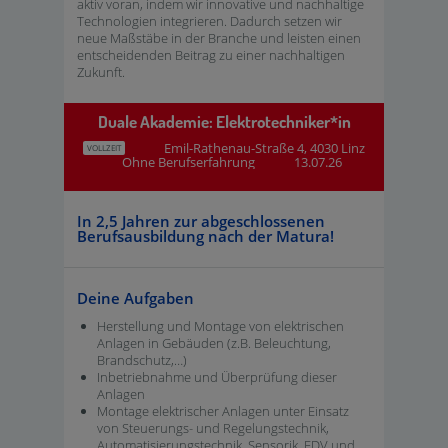
aktiv voran, indem wir innovative und nachhaltige
Technologien integrieren. Dadurch setzen wir
neue Maßstäbe in der Branche und leisten einen
entscheidenden Beitrag zu einer nachhaltigen
Zukunft.
Duale Akademie: Elektrotechniker*in
Emil-Rathenau-Straße 4, 4030 Linz
VOLLZEIT
Ohne Berufserfahrung
13.07.26
In 2,5 Jahren zur abgeschlossenen
Berufsausbildung nach der Matura!
Deine Aufgaben
Herstellung und Montage von elektrischen
Anlagen in Gebäuden (z.B. Beleuchtung,
Brandschutz,…)
Inbetriebnahme und Überprüfung dieser
Anlagen
Montage elektrischer Anlagen unter Einsatz
von Steuerungs- und Regelungstechnik,
Automatisierungstechnik, Sensorik, EDV und