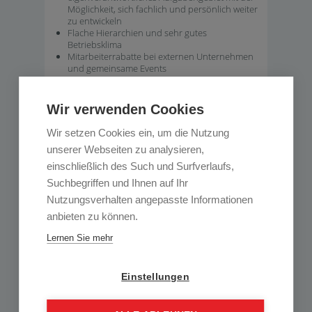
Möglichkeit, sich fachlich und persönlich weiter
zu entwickeln
Flache Hierarchien und sehr gutes
Betriebsklima
Mitarbeiterrabatte bei externen Unternehmen
und gemeinsame Events
Für weitere Informationen stehen wir Ihnen gerne
zur Verfügung und freuen uns auf deine
Wir verwenden Cookies
Bewerbung!
Wir setzen Cookies ein, um die Nutzung
unserer Webseiten zu analysieren,
Kontakt
einschließlich des Such und Surfverlaufs,
EBG GmbH
Suchbegriffen und Ihnen auf Ihr
Steiner Straße 9, 4400 Steyr
Nutzungsverhalten angepasste Informationen
Hast du noch Fragen?
anbieten zu können.
Dein Ansprechpartnerin; Mag. Karin Staber
Tel.: +43 (0) 59902 30630
Lernen Sie mehr
Einstellungen
ONLINE BEWERBEN