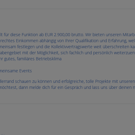
t für diese Funktion ab EUR 2.900,00 brutto. Wir bieten unseren Mitarb
erechtes Einkommen abhängig von Ihrer Qualifikation und Erfahrung, we
insam festlegen und die Kollektivvertragswerte weit überschreiten k
bengebiet mit der Möglichkeit, sich fachlich und persönlich weiterzuen
r gutes, familiäres Betriebsklima
emeinsame Events
lerrand schauen zu können und erfolgreiche, tolle Projekte mit unseren
möchtest, dann melde dich für ein Gespräch und lass uns über deinen n