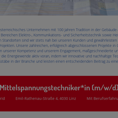
terreichisches Unternehmen mit 100 Jahren Tradition in der Gebäude- 
ereichen Elektro-, Kommunikations- und Sicherheitstechnik sowie Heiz
en Standorten sind wir stets nah bei unseren Kunden und gewährleisten
rojekten. Unsere zahlreichen, erfolgreich abgeschlossenen Projekte in
von unserer Kompetenz und unserem Engagement, maßgeschneiderte und
r die Energiewende aktiv voran, indem wir innovative und nachhaltige Tec
täbe in der Branche und leisten einen entscheidenden Beitrag zu eine
Mittelspannungstechniker*in (m/w/d
rid
Emil-Rathenau-Straße 4, 4030 Linz
Mit Berufserfahr